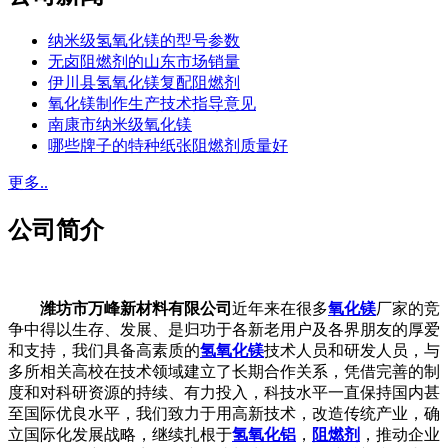
纳米级氢氧化镁的型号参数
无卤阻燃剂的山东市场销量
伊川县氢氧化镁复配阻燃剂
氧化镁制作生产技术指导意见
南康市纳米级氧化镁
哪些牌子的特种纸张阻燃剂质量好
更多..
公司简介
潍坊市万峰新材料有限公司
近年来在很多
氧化镁
厂家的竞
争中得以生存、发展、是归功于各新老用户及各界朋友的厚爱
和支持，我们具备高素质的
氢氧化镁
技术人员和研发人员，与
多所相关高校在技术领域建立了长期合作关系，凭借完善的制
度和对科研资源的持续、有力投入，科技水平一直保持国内甚
至国际优良水平，我们致力于用高新技术，改造传统产业，确
立国际化发展战略，继续扎根于
氢氧化铝
，
阻燃剂
，推动企业