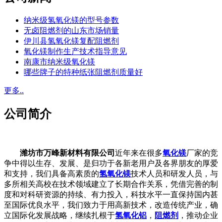
纳米级氢氧化镁的型号参数
无卤阻燃剂的山东市场销量
伊川县氢氧化镁复配阻燃剂
氧化镁制作生产技术指导意见
南康市纳米级氧化镁
哪些牌子的特种纸张阻燃剂质量好
更多..
公司简介
潍坊市万峰新材料有限公司
近年来在很多
氧化镁
厂家的竞
争中得以生存、发展、是归功于各新老用户及各界朋友的厚爱
和支持，我们具备高素质的
氢氧化镁
技术人员和研发人员，与
多所相关高校在技术领域建立了长期合作关系，凭借完善的制
度和对科研资源的持续、有力投入，科技水平一直保持国内甚
至国际优良水平，我们致力于用高新技术，改造传统产业，确
立国际化发展战略，继续扎根于
氢氧化铝
，
阻燃剂
，推动企业