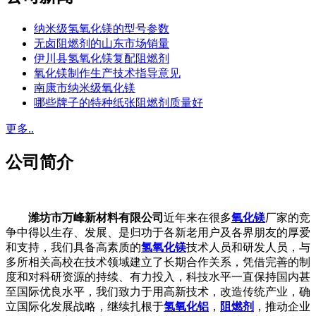
纳米级氢氧化镁的型号参数
无卤阻燃剂的山东市场销量
伊川县氢氧化镁复配阻燃剂
氧化镁制作生产技术指导意见
南康市纳米级氧化镁
哪些牌子的特种纸张阻燃剂质量好
更多..
公司简介
潍坊市万峰新材料有限公司
近年来在很多
氧化镁
厂家的竞
争中得以生存、发展、是归功于各新老用户及各界朋友的厚爱
和支持，我们具备高素质的
氢氧化镁
技术人员和研发人员，与
多所相关高校在技术领域建立了长期合作关系，凭借完善的制
度和对科研资源的持续、有力投入，科技水平一直保持国内甚
至国际优良水平，我们致力于用高新技术，改造传统产业，确
立国际化发展战略，继续扎根于
氢氧化铝
，
阻燃剂
，推动企业