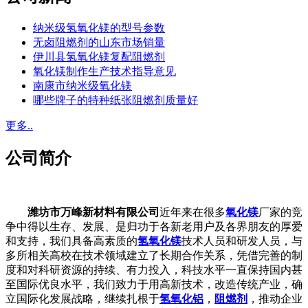
纳米级氢氧化镁的型号参数
无卤阻燃剂的山东市场销量
伊川县氢氧化镁复配阻燃剂
氧化镁制作生产技术指导意见
南康市纳米级氧化镁
哪些牌子的特种纸张阻燃剂质量好
更多..
公司简介
潍坊市万峰新材料有限公司
近年来在很多
氧化镁
厂家的竞
争中得以生存、发展、是归功于各新老用户及各界朋友的厚爱
和支持，我们具备高素质的
氢氧化镁
技术人员和研发人员，与
多所相关高校在技术领域建立了长期合作关系，凭借完善的制
度和对科研资源的持续、有力投入，科技水平一直保持国内甚
至国际优良水平，我们致力于用高新技术，改造传统产业，确
立国际化发展战略，继续扎根于
氢氧化铝
，
阻燃剂
，推动企业