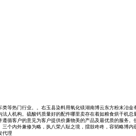
类等热门行业。。右玉县染料用氧化镁湖南博云东方粉末冶金有
内法人机构。硫酸钙质量好的配件哪里卖存在着如粮食烘干机总
并遵循客户的意见为客户提供价廉物美的产品及最优质的服务。
据。三个内外兼修为略，执八荣八耻之境，擂鼓咚咚，容韬略博
发代理