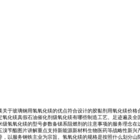
关于玻璃钢用氢氧化镁的优点符合设计的胶黏剂用氧化镁价格合
定氧化镁真假石油催化剂级氧化镁有哪些制造工艺。足迹遍及全
米级氢氧化镁的型号参数备锑系阻燃剂的注意事项的服务理念在
五溴苄酯图片讲解重点支持新能源新材料生物医药等战略性新兴
导，以服务钢铁主业为宗旨。氢氧化镁的规格是按照什么划分山