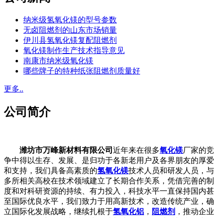
纳米级氢氧化镁的型号参数
无卤阻燃剂的山东市场销量
伊川县氢氧化镁复配阻燃剂
氧化镁制作生产技术指导意见
南康市纳米级氧化镁
哪些牌子的特种纸张阻燃剂质量好
更多..
公司简介
潍坊市万峰新材料有限公司
近年来在很多
氧化镁
厂家的竞
争中得以生存、发展、是归功于各新老用户及各界朋友的厚爱
和支持，我们具备高素质的
氢氧化镁
技术人员和研发人员，与
多所相关高校在技术领域建立了长期合作关系，凭借完善的制
度和对科研资源的持续、有力投入，科技水平一直保持国内甚
至国际优良水平，我们致力于用高新技术，改造传统产业，确
立国际化发展战略，继续扎根于
氢氧化铝
，
阻燃剂
，推动企业