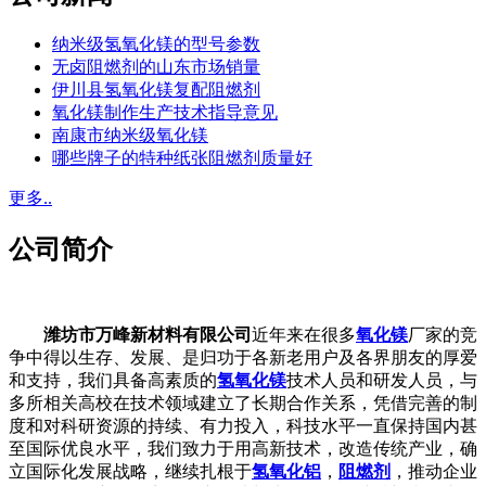
纳米级氢氧化镁的型号参数
无卤阻燃剂的山东市场销量
伊川县氢氧化镁复配阻燃剂
氧化镁制作生产技术指导意见
南康市纳米级氧化镁
哪些牌子的特种纸张阻燃剂质量好
更多..
公司简介
潍坊市万峰新材料有限公司
近年来在很多
氧化镁
厂家的竞
争中得以生存、发展、是归功于各新老用户及各界朋友的厚爱
和支持，我们具备高素质的
氢氧化镁
技术人员和研发人员，与
多所相关高校在技术领域建立了长期合作关系，凭借完善的制
度和对科研资源的持续、有力投入，科技水平一直保持国内甚
至国际优良水平，我们致力于用高新技术，改造传统产业，确
立国际化发展战略，继续扎根于
氢氧化铝
，
阻燃剂
，推动企业