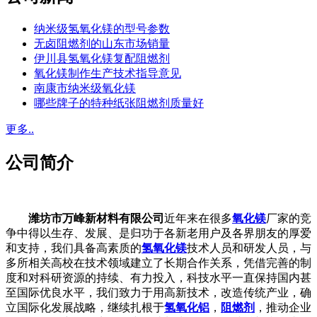
纳米级氢氧化镁的型号参数
无卤阻燃剂的山东市场销量
伊川县氢氧化镁复配阻燃剂
氧化镁制作生产技术指导意见
南康市纳米级氧化镁
哪些牌子的特种纸张阻燃剂质量好
更多..
公司简介
潍坊市万峰新材料有限公司
近年来在很多
氧化镁
厂家的竞
争中得以生存、发展、是归功于各新老用户及各界朋友的厚爱
和支持，我们具备高素质的
氢氧化镁
技术人员和研发人员，与
多所相关高校在技术领域建立了长期合作关系，凭借完善的制
度和对科研资源的持续、有力投入，科技水平一直保持国内甚
至国际优良水平，我们致力于用高新技术，改造传统产业，确
立国际化发展战略，继续扎根于
氢氧化铝
，
阻燃剂
，推动企业