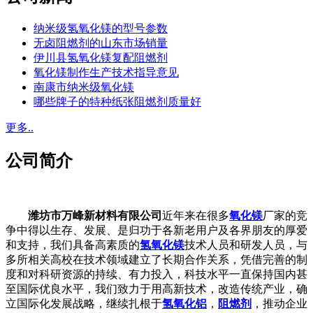
纳米级氢氧化镁的型号参数
无卤阻燃剂的山东市场销量
伊川县氢氧化镁复配阻燃剂
氧化镁制作生产技术指导意见
南康市纳米级氧化镁
哪些牌子的特种纸张阻燃剂质量好
更多..
公司简介
潍坊市万峰新材料有限公司
近年来在很多
氧化镁
厂家的竞
争中得以生存、发展、是归功于各新老用户及各界朋友的厚爱
和支持，我们具备高素质的
氢氧化镁
技术人员和研发人员，与
多所相关高校在技术领域建立了长期合作关系，凭借完善的制
度和对科研资源的持续、有力投入，科技水平一直保持国内甚
至国际优良水平，我们致力于用高新技术，改造传统产业，确
立国际化发展战略，继续扎根于
氢氧化铝
，
阻燃剂
，推动企业