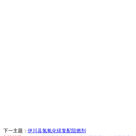
下一主题：
伊川县氢氧化镁复配阻燃剂