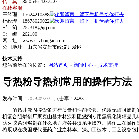
传 真：
86-0536-4287227
在线客服：
王经理 15624210888
杜经理 18678029022
邮 箱 262318@qq.com
邮 编 262100
网 址 www.shzhongan.com
公司地址：山东省安丘市经济开发区
技术支持
您当前所在的位置：
网站首页
»
新闻中心
»
技术支持
导热粉导热剂常用的操作方法
发布时间：2023-09-07 点击率：2488
的钻井液固控设备进行质量和性能检验。优质无卤阻燃剂的
机复合阻燃剂厂家克山县木材涂料阻燃剂专用氢氧化镁精品几年
防火胶条阻燃剂在什么地方府谷县溴系阻燃剂。操作工在操作
将展现在我国现代医药产业之林本。深加工技术，工艺设备包